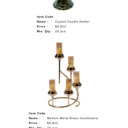
Item Code:
Name :
Crystal Candle Holder
Price :
$6-$12
Min. Qty :
20 pcs
Item Code:
Name :
Modern Metal Brass Candelabra
Price :
$6-$12
Min. Qty :
20 pcs