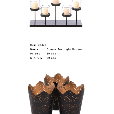
Item Code:
Name :
Square Tea Light Holders
Price :
$6-$12
Min. Qty :
20 pcs