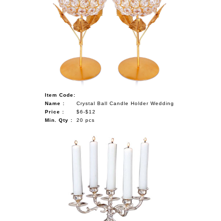
Item Code:
Name :
Crystal Ball Candle Holder Wedding
Price :
$6-$12
Min. Qty :
20 pcs