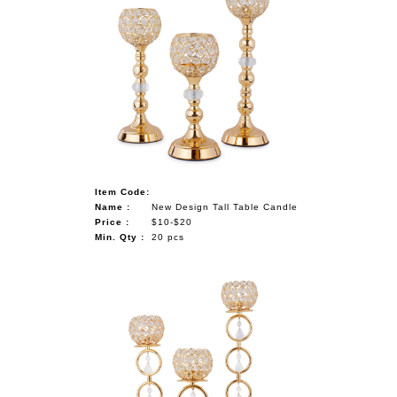
Item Code:
Name :
New Design Tall Table Candle
Price :
$10-$20
Min. Qty :
20 pcs