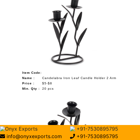
Item Code:
Name :
Candelabra Iron Leaf Candle Holder 2 Arm
Price :
$5-$8
Min. Qty :
20 pcs
Onyx Exports
+91-7530895795
info@onyxexports.com
+91-7530895795