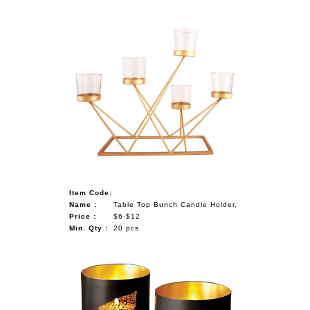
Item Code:
Name :
Table Top Bunch Candle Holder,
Price :
$6-$12
Min. Qty :
20 pcs