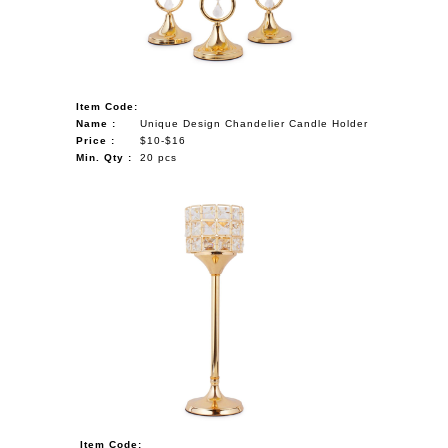
Item Code:
Name :
Unique Design Chandelier Candle Holder
Price :
$10-$16
Min. Qty :
20 pcs
Item Code: