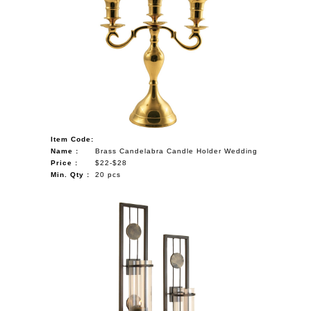
Item Code:
Name :
Brass Candelabra Candle Holder Wedding
Price :
$22-$28
Min. Qty :
20 pcs