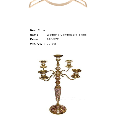
Item Code:
Name :
Wedding Candelabra 3 Arm
Price :
$18-$22
Min. Qty :
20 pcs