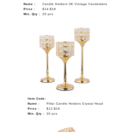
Name :
Candle Holders UK Vintage Candelabra
Price :
$14-$18
Min. Qty :
20 pcs
Item Code:
Name :
Pillar Candle Holders Crystal Head
Price :
$12-$16
Min. Qty :
20 pcs