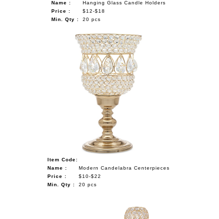
Name :
Hanging Glass Candle Holders
Price :
$12-$18
Min. Qty :
20 pcs
Item Code:
Name :
Modern Candelabra Centerpieces
Price :
$10-$22
Min. Qty :
20 pcs