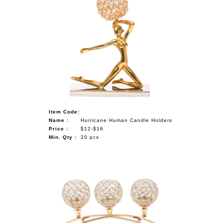
Item Code:
Name :
Hurricane Human Candle Holders
Price :
$12-$16
Min. Qty :
20 pcs