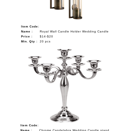
Item Code:
Name :
Royal Wall Candle Holder Wedding Candle
Price :
$14-$20
Min. Qty :
20 pcs
Item Code:
Name :
Chrome Candelabra Wedding Candle stand