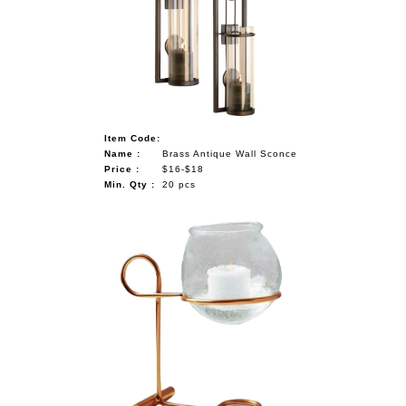
NAUTICAL ITEMS
OUR PROJECTS
REQUEST FOR CATALOGUE
CONTACT US
Item Code:
Name :
Brass Antique Wall Sconce
Price :
$16-$18
Min. Qty :
20 pcs