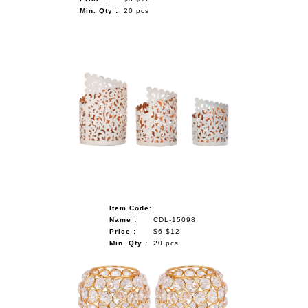
Min. Qty :
20 pcs
Item Code:
Name :
CDL-15098
Price :
$6-$12
Min. Qty :
20 pcs