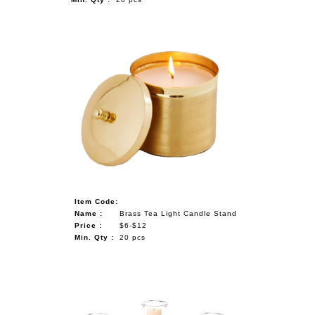
Item Code:
Name :
Brass Tea Light Candle Stand
Price :
$6-$12
Min. Qty :
20 pcs