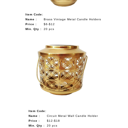
Item Code:
Name :
Brass Vintage Metal Candle Holders
Price :
$6-$12
Min. Qty :
20 pcs
Item Code:
Name :
Circuit Metal Wall Candle Holder
Price :
$12-$18
Min. Qty :
20 pcs