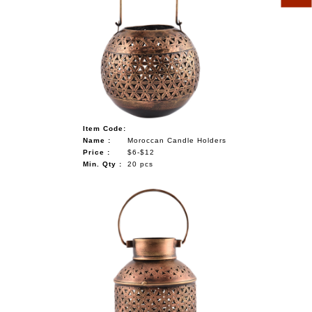
Item Code:
Name :
Moroccan Candle Holders
Price :
$6-$12
Min. Qty :
20 pcs