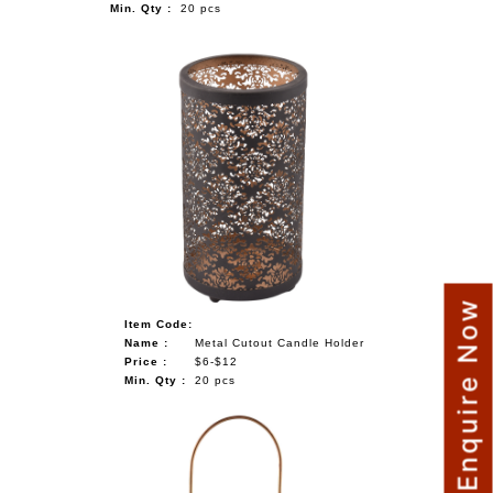
Min. Qty :
20 pcs
Enquire Now
Item Code:
Name :
Metal Cutout Candle Holder
Price :
$6-$12
Min. Qty :
20 pcs