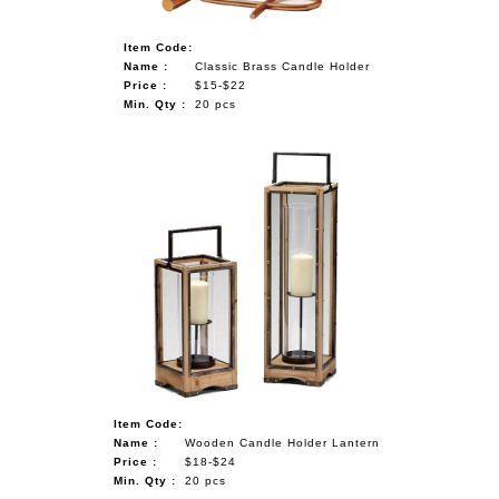
Item Code:
Name :
Classic Brass Candle Holder
Price :
$15-$22
Min. Qty :
20 pcs
Item Code:
Name :
Wooden Candle Holder Lantern
Price :
$18-$24
Min. Qty :
20 pcs