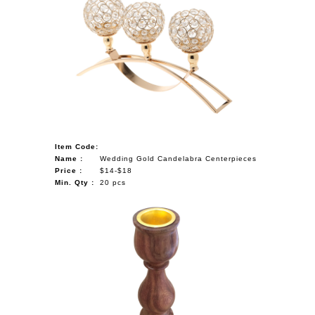
Item Code:
Name :
Wedding Gold Candelabra Centerpieces
Price :
$14-$18
Min. Qty :
20 pcs