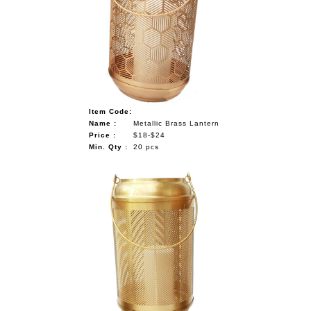
Item Code:
Name :
Metallic Brass Lantern
Price :
$18-$24
Min. Qty :
20 pcs