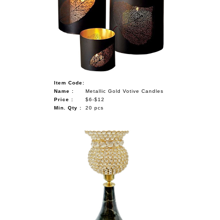
Item Code:
Name :
Metallic Gold Votive Candles
Price :
$6-$12
Min. Qty :
20 pcs