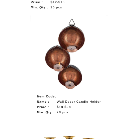
Price :
$12-$18
Min. Qty :
20 pcs
Item Code:
Name :
Wall Decor Candle Holder
Price :
$18-$28
Min. Qty :
20 pcs