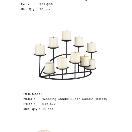
Price :
$32-$38
Min. Qty :
20 pcs
Item Code:
Name :
Wedding Candle Bunch Candle Holders
Price :
$16-$22
Min. Qty :
20 pcs