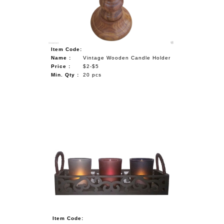
Item Code:
Name :
Vintage Wooden Candle Holder
Price :
$2-$5
Min. Qty :
20 pcs
Item Code: